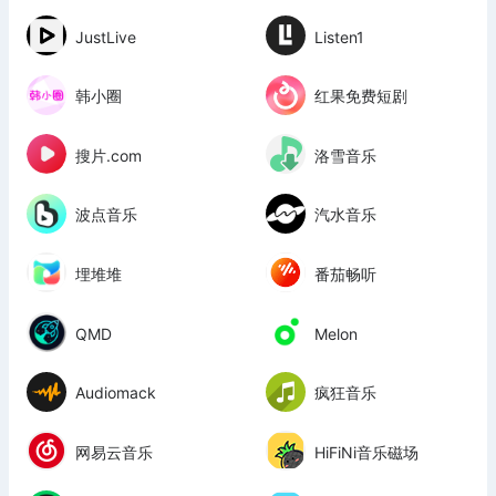
JustLive
Listen1
韩小圈
红果免费短剧
搜片.com
洛雪音乐
波点音乐
汽水音乐
埋堆堆
番茄畅听
QMD
Melon
Audiomack
疯狂音乐
网易云音乐
HiFiNi音乐磁场