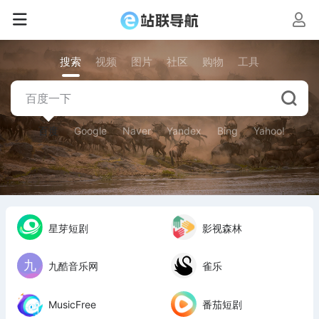
搜索
视频
图片
社区
购物
工具
百度
Google
Naver
Yandex
Bing
Yahoo!
星芽短剧
影视森林
九酷音乐网
雀乐
MusicFree
番茄短剧