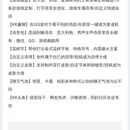
多款游戏定制，打字语音全优化，游戏专属语弹/自定义快捷短
语
【KK趣聊】在QQ发对方看不到的消息/在群里一键成为复读机
【语音包】恶搞到账语音、意大利炮、男声女声伪音变音全都
有，微信、QQ、游戏都能用
【花样字】帮你打出各式花样字体、特殊符号，内置爆火文案
【自定义语弹】创作属于自己的语弹/投稿成为语弹大佬
【自定义皮肤】支持制作盲打皮肤/自定字体和按键音/投稿成为
皮肤大佬
【聊天气泡】明星、卡通、炫彩多种样式让你的聊天气泡与众不
同
【KK头条】搞笑段子、网友热评、沙雕表情，同好社区在这等
你