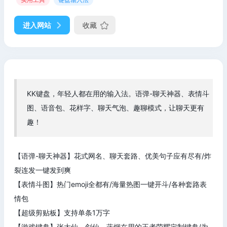
进入网站
收藏
KK键盘，年轻人都在用的输入法。语弹-聊天神器、表情斗
图、语音包、花样字、聊天气泡、趣聊模式，让聊天更有
趣！
【语弹-聊天神器】花式网名、聊天套路、优美句子应有尽有/炸
裂连发一键发到爽
【表情斗图】热门emoji全都有/海量热图一键开斗/各种套路表
情包
【超级剪贴板】支持单条1万字
【游戏键盘】张大仙、剑仙、蓝烟在用的王者荣耀定制键盘/为