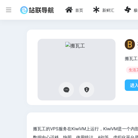
首页
新鲜汇
极
搬瓦工
生活
进
搬瓦工的VPS服务在KiwiVM上运行，KiwiVM是
数据中心迁移、快照、使用统计、API等。虚拟化平台是