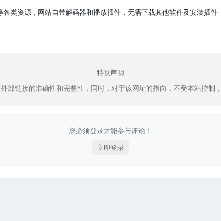
等各类资源，网站自带解码器和播放插件，无需下载其他软件及安装插件
特别声明
证外部链接的准确性和完整性，同时，对于该网址的指向，不受本站控制
您必须登录才能参与评论！
立即登录