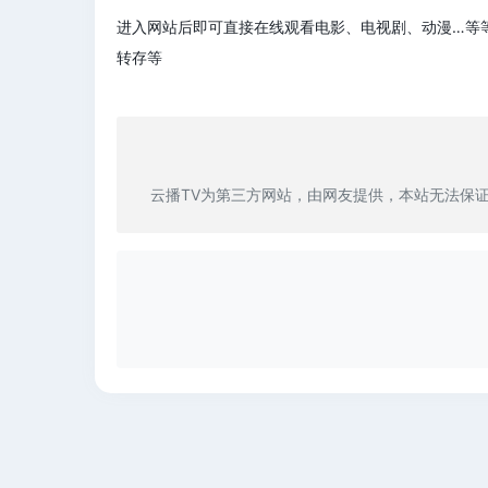
进入网站后即可直接在线观看电影、电视剧、动漫…等
转存等
云播TV为第三方网站，由网友提供，本站无法保